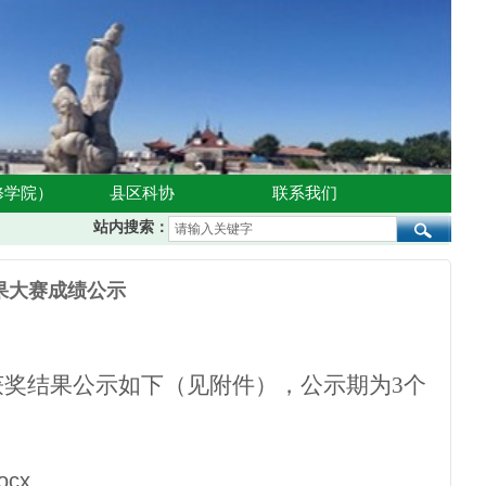
修学院）
县区科协
联系我们
站内搜索：
成果大赛成绩公示
获奖结果公示如下（见附件），公示期为
3
个
cx